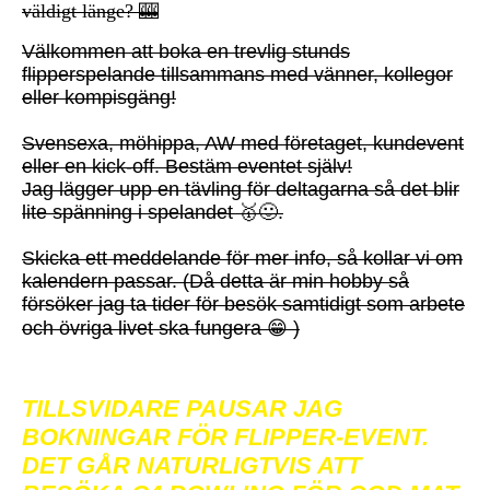
väldigt länge? 🎰
Välkommen att boka en trevlig stunds
flipperspelande tillsammans med vänner, kollegor
eller kompisgäng!
Svensexa, möhippa, AW med företaget, kundevent
eller en kick-off. Bestäm eventet själv!
Jag lägger upp en tävling för deltagarna så det blir
lite spänning i spelandet 🥇🙂.
Skicka ett meddelande för mer info, så kollar vi om
kalendern passar. (Då detta är min hobby så
försöker jag ta tider för besök samtidigt som arbete
och övriga livet ska fungera 😁 )
TILLSVIDARE PAUSAR JAG
BOKNINGAR FÖR FLIPPER-EVENT.
DET GÅR NATURLIGTVIS ATT