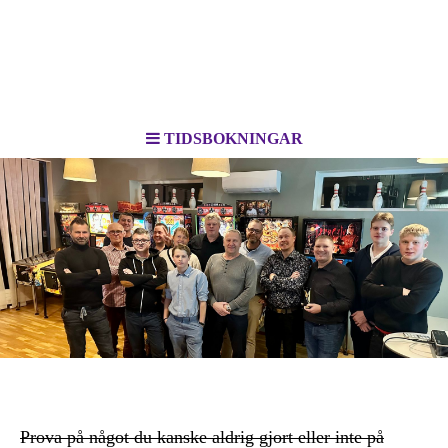
TIDSBOKNINGAR
Event / kompisgäng / AW / kickoff
Prova på något du kanske aldrig gjort eller inte på