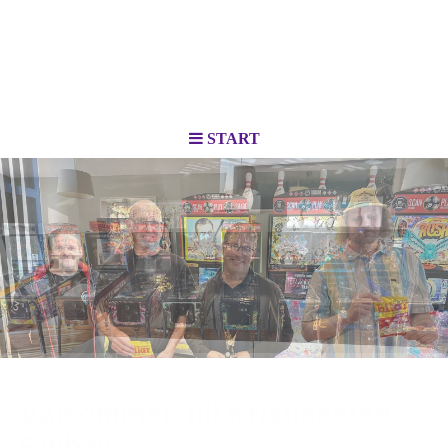
START
Välkommen till
Kristianstad
Pinball.