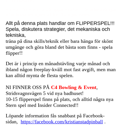
Hit kan du komma på öppetkvällar, månadstävlingar
eller boka en egen tid för ditt eget event
.
Allt på denna plats handlar om FLIPPERSPEL!!!
Spela, diskutera strategier, det mekaniska och
tekniska,
träna på dina skills/teknik eller bara hänga för skönt
umgänge och göra bland det bästa som finns - spela
flipper!!
Det är i princip en månadstävling varje månad och
ibland någon freeplay-kväll mot fast avgift, men man
kan alltid mynta de flesta spelen.
NI FINNER OSS PÅ
C4 Bowling & Event
,
Stridsvagnsvägen 5 vid nya badhuset!
10-15 flipperspel finns på plats, och alltid några nya
Stern spel med Insider Connected!!
Löpande information fås snabbast på Facebook-
sidan,
https://facebook.com/kristianstadpinball
.